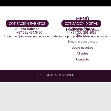
MENÚ
COTIZACIÓN EVENTOS
COTIZACIÓN DIGITAL
Inicio
Juliana Salcedo
Alejandra Pinzón
Nuestras producciones
+57 321 434 3480
+57 300 291 2053
Servicios
Produccion@zoomagencycol.com
alejandra.pinzon@zoomagencycol.com
Plugin producciones
Sobre nosotros
Clientes
Contacto
© ALL RIGHTS RESERVED