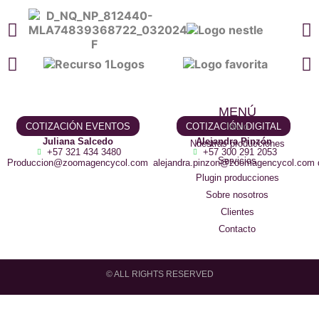
MENÚ
COTIZACIÓN EVENTOS
COTIZACIÓN DIGITAL
Inicio
Juliana Salcedo
Alejandra Pinzón
Nuestras producciones
+57 321 434 3480
+57 300 291 2053
Servicios
Produccion@zoomagencycol.com
alejandra.pinzon@zoomagencycol.com
Plugin producciones
Sobre nosotros
Clientes
Contacto
© ALL RIGHTS RESERVED